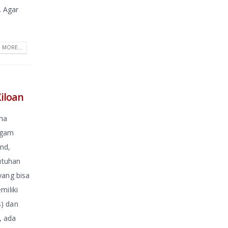
. Agar
 MORE...
Kiloan
ha
agam
and,
utuhan
yang bisa
miliki
s) dan
, ada