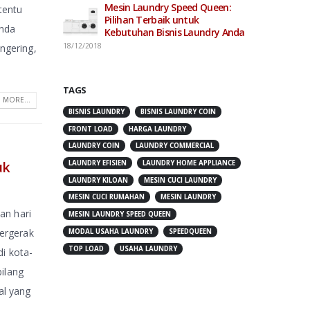
Mesin Laundry Speed Queen:
tentu
Pilihan Terbaik untuk
Anda
Kebutuhan Bisnis Laundry Anda
18/12/2018
ngering,
TAGS
 MORE...
BISNIS LAUNDRY
BISNIS LAUNDRY COIN
FRONT LOAD
HARGA LAUNDRY
LAUNDRY COIN
LAUNDRY COMMERCIAL
uk
LAUNDRY EFISIEN
LAUNDRY HOME APPLIANCE
LAUNDRY KILOAN
MESIN CUCI LAUNDRY
MESIN CUCI RUMAHAN
MESIN LAUNDRY
an hari
MESIN LAUNDRY SPEED QUEEN
ergerak
MODAL USAHA LAUNDRY
SPEEDQUEEN
TOP LOAD
USAHA LAUNDRY
di kota-
bilang
al yang