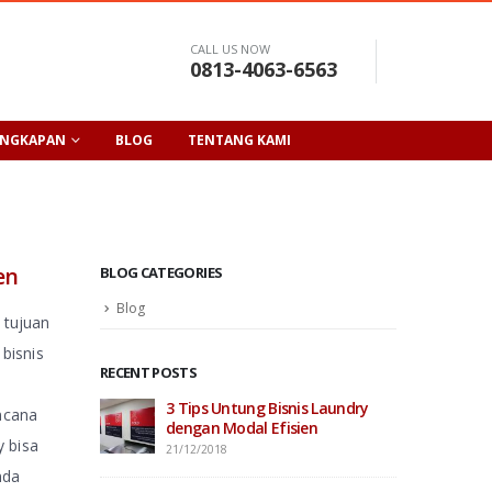
CALL US NOW
0813-4063-6563
ENGKAPAN
BLOG
TENTANG KAMI
en
BLOG CATEGORIES
Blog
 tujuan
bisnis
RECENT POSTS
3 Tips Untung Bisnis Laundry
ncana
dengan Modal Efisien
y bisa
21/12/2018
nda