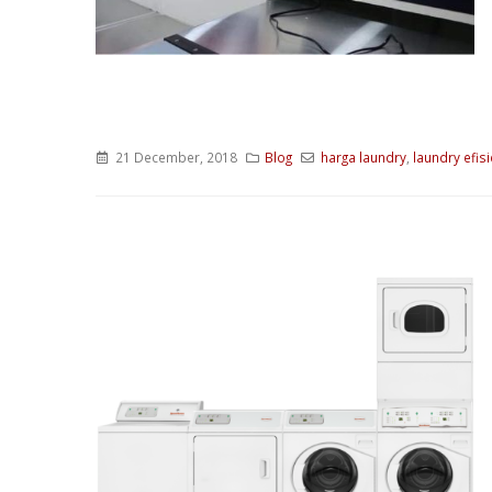
21 December, 2018
Blog
harga laundry
,
laundry efis