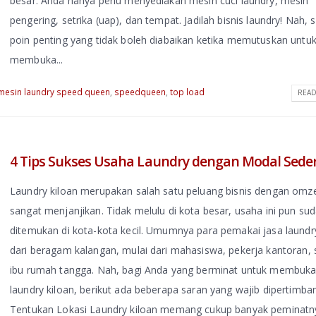
besar. Anda hanya perlu menyediakan mesin cuci laundry, mesin
pengering, setrika (uap), dan tempat. Jadilah bisnis laundry! Nah, 
poin penting yang tidak boleh diabaikan ketika memutuskan untu
membuka...
mesin laundry speed queen
,
speedqueen
,
top load
READ
4 Tips Sukses Usaha Laundry dengan Modal Sed
Laundry kiloan merupakan salah satu peluang bisnis dengan omz
sangat menjanjikan. Tidak melulu di kota besar, usaha ini pun su
ditemukan di kota-kota kecil. Umumnya para pemakai jasa laundr
dari beragam kalangan, mulai dari mahasiswa, pekerja kantoran,
ibu rumah tangga. Nah, bagi Anda yang berminat untuk membuka 
laundry kiloan, berikut ada beberapa saran yang wajib dipertimba
Tentukan Lokasi Laundry kiloan memang cukup banyak peminatn