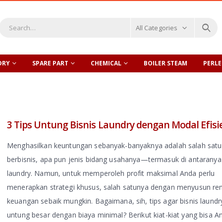
All Categories
DRY
SPARE PART
CHEMICAL
BOILER STEAM
PERL
3 Tips Untung Bisnis Laundry dengan Modal Efisi
Menghasilkan keuntungan sebanyak-banyaknya adalah salah satu
berbisnis, apa pun jenis bidang usahanya—termasuk di antaranya 
laundry. Namun, untuk memperoleh profit maksimal Anda perlu
menerapkan strategi khusus, salah satunya dengan menyusun re
keuangan sebaik mungkin. Bagaimana, sih, tips agar bisnis laundr
untung besar dengan biaya minimal? Berikut kiat-kiat yang bisa A