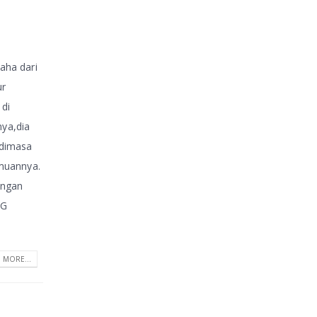
aha dari
ur
 di
nya,dia
 dimasa
amuannya.
engan
NG
 MORE...