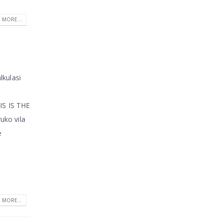
 MORE...
lkulasi
IS IS THE
uko vila
e
 MORE...