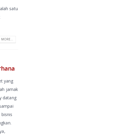
salah satu
k
 MORE...
erhana
et yang
dah jamak
y datang
 sampai
bisnis
ngkan.
ya,