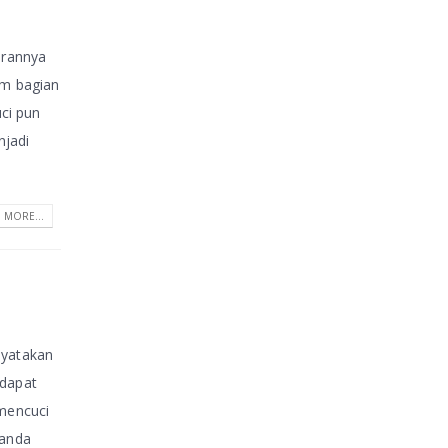
arannya
am bagian
ci pun
njadi
 MORE...
nyatakan
 dapat
 mencuci
 anda