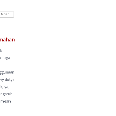
 MORE...
umahan
uk
i juga
nggunaan
vy duty)
k, ya,
engaruh
n mesin