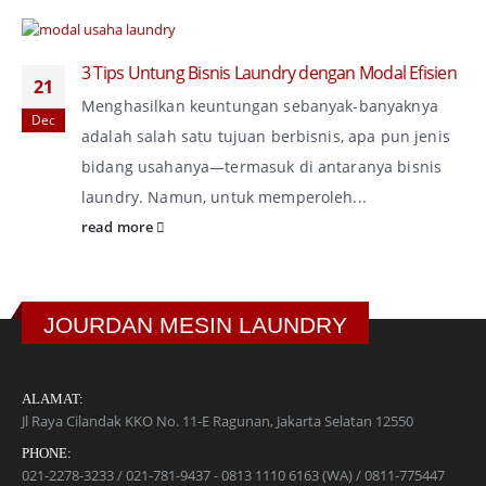
3 Tips Untung Bisnis Laundry dengan Modal Efisien
21
Menghasilkan keuntungan sebanyak-banyaknya
Dec
adalah salah satu tujuan berbisnis, apa pun jenis
bidang usahanya—termasuk di antaranya bisnis
laundry. Namun, untuk memperoleh...
read more
JOURDAN MESIN LAUNDRY
ALAMAT:
Jl Raya Cilandak KKO No. 11-E Ragunan, Jakarta Selatan 12550
PHONE:
021-2278-3233 / 021-781-9437 - 0813 1110 6163 (WA) / 0811-775447