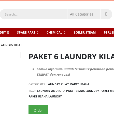
DRY
SPARE PART
CHEMICAL
BOILER STEAM
PERL
 LAUNDRY KILAT
PAKET 6 LAUNDRY KIL
Semua informasi sudah termasuk perkiraan per
TEMPAT dan renovasi
CATEGORIES:
LAUNDRY KILAT
,
PAKET USAHA
TAGS:
LAUNDRY ANDROID
,
PAKET BISNIS LAUNDRY
,
PAKET M
PAKET USAHA LAUNDRY
Order