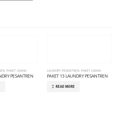
REN
,
PAKET USAHA
LAUNDRY PESANTREN
,
PAKET USAHA
UNDRY PESANTREN
PAKET 13 LAUNDRY PESANTREN
E
READ MORE
LAUNDRY P
PAKET 1
READ