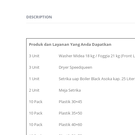
DESCRIPTION
Produk dan Layanan Yang Anda Dapatkan
3 Unit
Washer Midea 18 kg / Foggia 21 kg (Front 
3 Unit
Dryer Speedqueen
1 Unit
Setrika uap Boiler Black Asoka kap. 25 Liter
2 Unit
Meja Setrika
10 Pack
Plastik 30×45
10 Pack
Plastik 35×50
10 Pack
Plastik 40×60