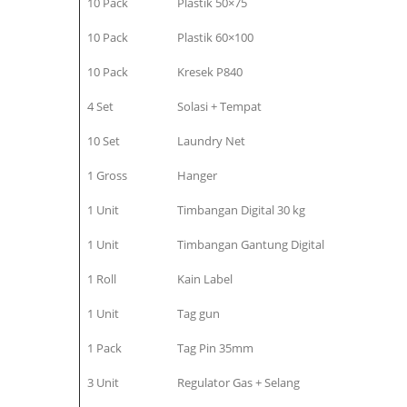
10 Pack
Plastik 50×75
10 Pack
Plastik 60×100
10 Pack
Kresek P840
4 Set
Solasi + Tempat
10 Set
Laundry Net
1 Gross
Hanger
1 Unit
Timbangan Digital 30 kg
1 Unit
Timbangan Gantung Digital
1 Roll
Kain Label
1 Unit
Tag gun
1 Pack
Tag Pin 35mm
3 Unit
Regulator Gas + Selang