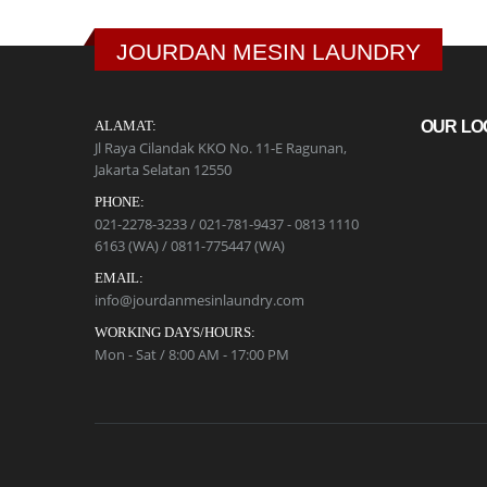
JOURDAN MESIN LAUNDRY
ALAMAT:
OUR LO
Jl Raya Cilandak KKO No. 11-E Ragunan,
Jakarta Selatan 12550
PHONE:
021-2278-3233 / 021-781-9437 - 0813 1110
6163 (WA) / 0811-775447 (WA)
EMAIL:
info@jourdanmesinlaundry.com
WORKING DAYS/HOURS:
Mon - Sat / 8:00 AM - 17:00 PM