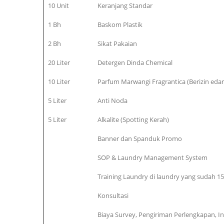
10 Unit
Keranjang Standar
1 Bh
Baskom Plastik
2 Bh
Sikat Pakaian
20 Liter
Detergen Dinda Chemical
10 Liter
Parfum Marwangi Fragrantica (Berizin eda
5 Liter
Anti Noda
5 Liter
Alkalite (Spotting Kerah)
Banner dan Spanduk Promo
SOP & Laundry Management System
Training Laundry di laundry yang sudah 15 
Konsultasi
Biaya Survey, Pengiriman Perlengkapan, Ins