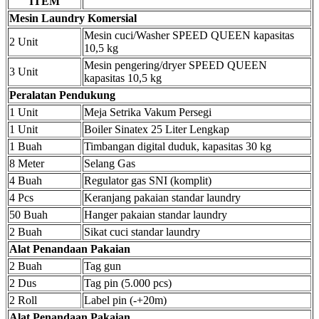
ITEM
Mesin Laundry Komersial
Mesin cuci/Washer SPEED QUEEN kapasitas
2 Unit
10,5 kg
Mesin pengering/dryer SPEED QUEEN
3 Unit
kapasitas 10,5 kg
Peralatan Pendukung
1 Unit
Meja Setrika Vakum Persegi
1 Unit
Boiler Sinatex 25 Liter Lengkap
1 Buah
Timbangan digital duduk, kapasitas 30 kg
8 Meter
Selang Gas
4 Buah
Regulator gas SNI (komplit)
4 Pcs
Keranjang pakaian standar laundry
50 Buah
Hanger pakaian standar laundry
2 Buah
Sikat cuci standar laundry
Alat Penandaan Pakaian
2 Buah
Tag gun
2 Dus
Tag pin (5.000 pcs)
2 Roll
Label pin (-+20m)
Alat Penandaan Pakaian