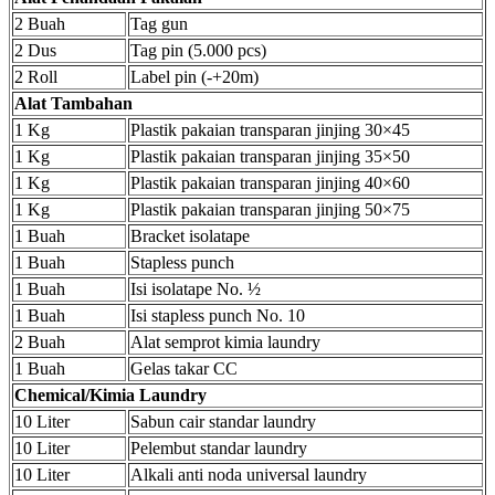
2 Buah
Tag gun
2 Dus
Tag pin (5.000 pcs)
2 Roll
Label pin (-+20m)
Alat Tambahan
1 Kg
Plastik pakaian transparan jinjing 30×45
1 Kg
Plastik pakaian transparan jinjing 35×50
1 Kg
Plastik pakaian transparan jinjing 40×60
1 Kg
Plastik pakaian transparan jinjing 50×75
1 Buah
Bracket isolatape
1 Buah
Stapless punch
1 Buah
Isi isolatape No. ½
1 Buah
Isi stapless punch No. 10
2 Buah
Alat semprot kimia laundry
1 Buah
Gelas takar CC
Chemical/Kimia Laundry
10 Liter
Sabun cair standar laundry
10 Liter
Pelembut standar laundry
10 Liter
Alkali anti noda universal laundry